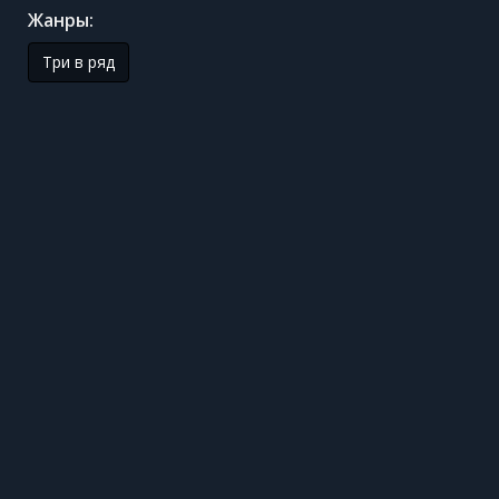
Жанры:
Три в ряд