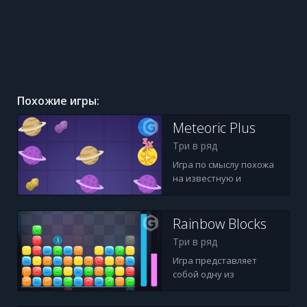
Похожие игры:
Meteoric Plus
Три в ряд
Игра по смыслу похожа
на известную и
многими
полюбившуюся игру
2048.Перемещайте
Rainbow Blocks
метеориты по
Три в ряд
игровому полю таким
образом, чтобы пары
Игра представляет
одинаковых
собой одну из
оказывались вместе.
разновидностей всеми
Когда на поле не
любимого тетриса.